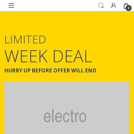
Skip to navigation
Skip to content
0
LIMITED
WEEK DEAL
HURRY UP BEFORE OFFER WILL END