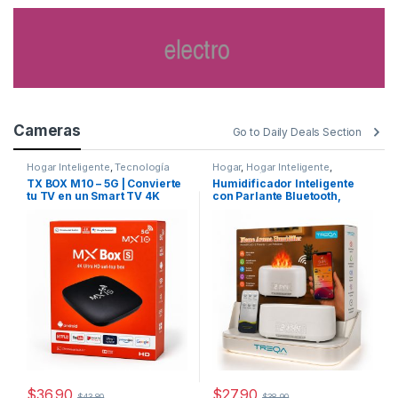
Cameras
Go to Daily Deals Section
Hogar Inteligente
,
Tecnología
Hogar
,
Hogar Inteligente
,
Tecnología
TX BOX M10 – 5G | Convierte
Humidificador Inteligente
tu TV en un Smart TV 4K
con Parlante Bluetooth,
Ruido Blanco y Efecto Llama
LED
$
36.90
$
27.90
$
43.80
$
38.90