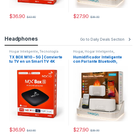
$
36.90
$
27.90
$
43.80
$
38.90
Headphones
Go to Daily Deals Section
Hogar Inteligente
,
Tecnología
Hogar
,
Hogar Inteligente
,
Tecnología
TX BOX M10 – 5G | Convierte
Humidificador Inteligente
tu TV en un Smart TV 4K
con Parlante Bluetooth,
Ruido Blanco y Efecto Llama
LED
$
36.90
$
27.90
$
43.80
$
38.90