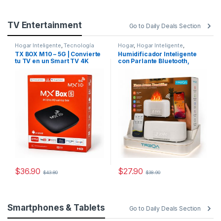
TV Entertainment
Go to Daily Deals Section
Hogar Inteligente
,
Tecnología
Hogar
,
Hogar Inteligente
,
Tecnología
TX BOX M10 – 5G | Convierte
Humidificador Inteligente
tu TV en un Smart TV 4K
con Parlante Bluetooth,
Ruido Blanco y Efecto Llama
LED
$
36.90
$
27.90
$
43.80
$
38.90
Smartphones & Tablets
Go to Daily Deals Section