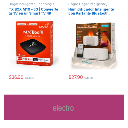
Hogar Inteligente
,
Tecnología
Hogar
,
Hogar Inteligente
,
Tecnología
TX BOX M10 – 5G | Convierte
Humidificador Inteligente
tu TV en un Smart TV 4K
con Parlante Bluetooth,
Ruido Blanco y Efecto Llama
LED
$
36.90
$
27.90
$
43.80
$
38.90