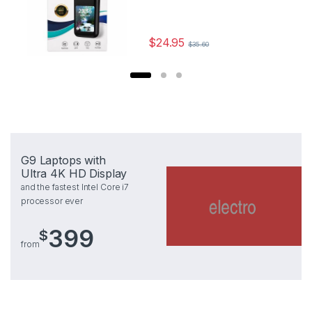
$
24.95
$
35.60
G9 Laptops with
Ultra 4K HD Display
and the fastest Intel Core i7
processor ever
399
$
from