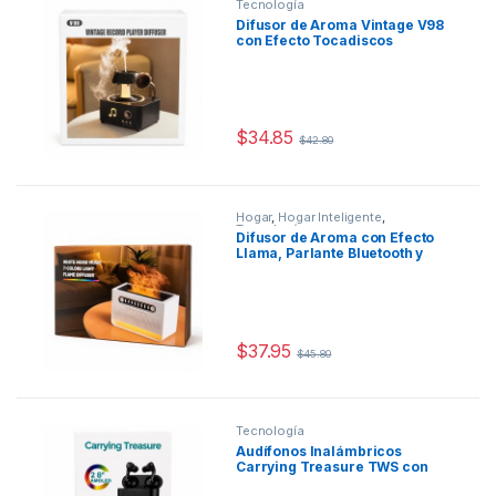
Tecnología
Difusor de Aroma Vintage V98
con Efecto Tocadiscos
$
34.85
$
42.80
Hogar
,
Hogar Inteligente
,
Tecnología
Difusor de Aroma con Efecto
Llama, Parlante Bluetooth y
Ruido Blanco
$
37.95
$
45.80
Tecnología
Audífonos Inalámbricos
Carrying Treasure TWS con
Pantalla AMOLED de 2.8″