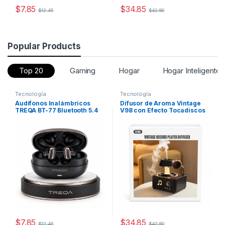
$
7.85
$
34.85
$
12.45
$
42.80
Este producto tiene múltiples variantes. Las opciones se pueden
Popular Products
Top 20
Gaming
Hogar
Hogar Inteligente
Tecnología
Tecnología
Audífonos Inalámbricos
Difusor de Aroma Vintage
TREQA BT-77 Bluetooth 5.4
V98 con Efecto Tocadiscos
Hi-Fi
$
7.85
$
34.85
$
12.45
$
42.80