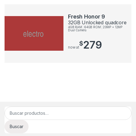
Fresh Honor 9
32GB Unlocked quadcore
4GB RAM
64GB ROM
20MP + 12MP
Dual Camera
279
$
now at
Buscar por:
Buscar