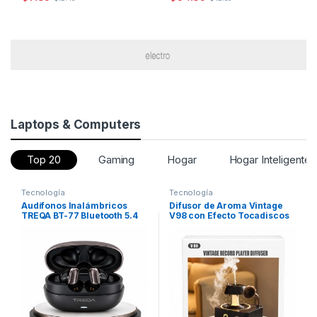
Este producto tiene múltiples variantes. Las opciones se pueden
Laptops & Computers
Top 20
Gaming
Hogar
Hogar Inteligente
Tecnología
Tecnología
Audífonos Inalámbricos
Difusor de Aroma Vintage
TREQA BT-77 Bluetooth 5.4
V98 con Efecto Tocadiscos
Hi-Fi