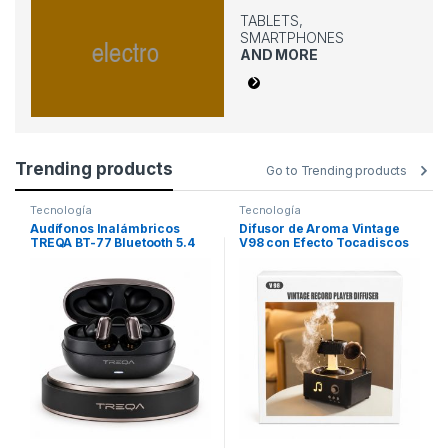
TABLETS,
SMARTPHONES
AND MORE
Trending products
Go to Trending products
Tecnología
Tecnología
Audífonos Inalámbricos
Difusor de Aroma Vintage
TREQA BT-77 Bluetooth 5.4
V98 con Efecto Tocadiscos
Hi-Fi