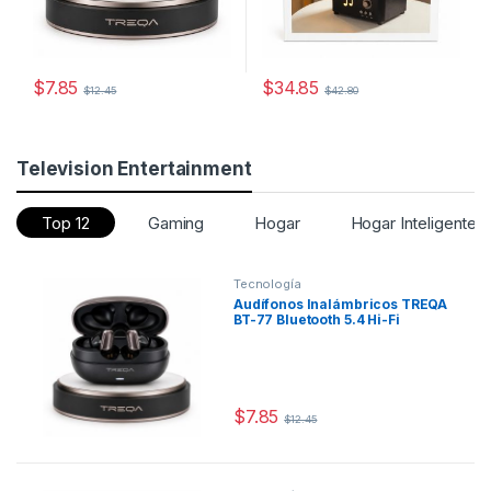
$
7.85
$
34.85
$
12.45
$
42.80
Este producto tiene múltiples variantes. Las opciones se pueden
Television Entertainment
Top 12
Gaming
Hogar
Hogar Inteligente
Tecnología
Audífonos Inalámbricos TREQA
BT-77 Bluetooth 5.4 Hi-Fi
$
7.85
$
12.45
Este producto tiene múltiples varia