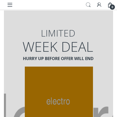
Skip to navigation
Skip to content
0
LIMITED
WEEK DEAL
HURRY UP BEFORE OFFER WILL END