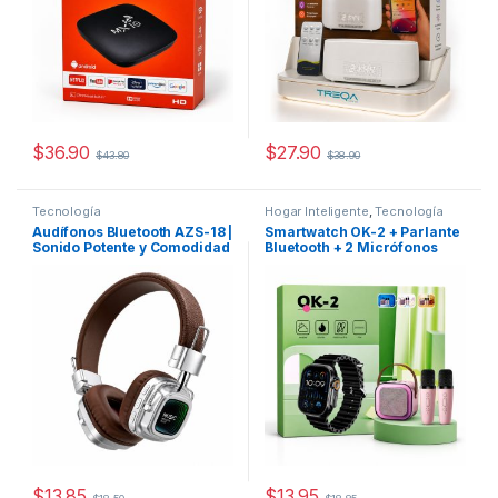
$
36.90
$
27.90
$
43.80
$
38.90
Tecnología
Hogar Inteligente
,
Tecnología
Audífonos Bluetooth AZS-18 |
Smartwatch OK-2 + Parlante
Sonido Potente y Comodidad
Bluetooth + 2 Micrófonos
Todo el Día
Inalámbricos
$
13.85
$
13.95