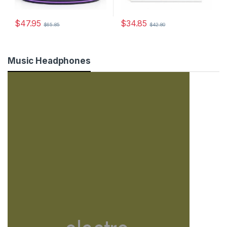
$
47.95
$
34.85
$
65.85
$
42.80
Este producto tiene múltiples variantes. Las opciones se pueden
Music Headphones