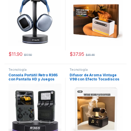
$
11.90
$
37.95
$
17.50
$
45.80
Este producto tiene múltiples variantes. Las opciones se pueden
Tecnología
Tecnología
Consola Portátil Retro R36S
Difusor de Aroma Vintage
con Pantalla HD y Juegos
V98 con Efecto Tocadiscos
Clásicos