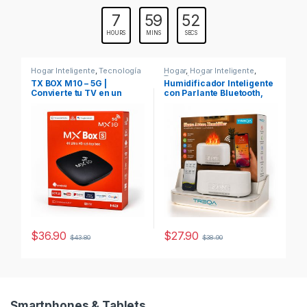
7
59
51
HOURS
MINS
SECS
Hogar Inteligente
,
Tecnología
Hogar
,
Hogar Inteligente
,
Te
Tecnología
TX BOX M10 – 5G |
Humidificador Inteligente
Au
Convierte tu TV en un
con Parlante Bluetooth,
18
Smart TV 4K
Ruido Blanco y Efecto
Co
Llama LED
$
36.90
$
27.90
$
$
43.80
$
38.90
Es
Smartphones & Tablets