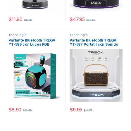
$
11.90
$
47.95
$
17.50
$
65.85
Este producto tiene múltiples variantes. Las opciones se pueden
Este producto tiene múltiples v
Tecnología
Tecnología
Parlante Bluetooth TREQA
Parlante Bluetooth TREQA
YT-589 con Luces RGB
YT-587 Portátil con Sonido
Hi-Fi
$
8.90
$
9.95
$
12.80
$
14.75
Este producto tiene múltiples variantes. Las opciones se pueden
Este producto tiene múltiples v