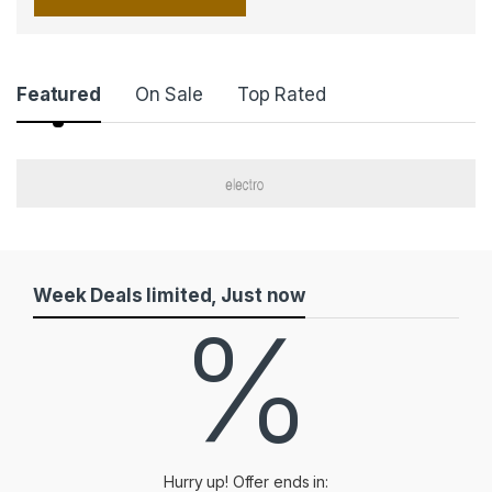
Product Carousel Tabs
Featured
On Sale
Top Rated
Week Deals limited, Just now
%
Hurry up! Offer ends in: