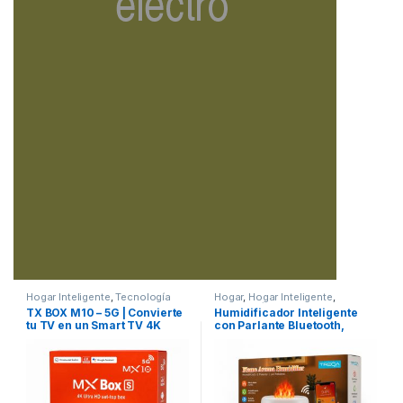
Hogar Inteligente
,
Tecnología
Hogar
,
Hogar Inteligente
,
Tecnología
TX BOX M10 – 5G | Convierte
Humidificador Inteligente
tu TV en un Smart TV 4K
con Parlante Bluetooth,
Ruido Blanco y Efecto Llama
LED