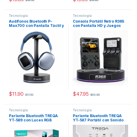
$
18.50
$
18.85
Este producto tiene múltiples variantes. Las opciones se pueden
Este producto tiene múltiples v
Tecnología
Tecnología
Audífonos Bluetooth P-
Consola Portátil Retro R36S
Max700 con Pantalla Táctil y
con Pantalla HD y Juegos
Reproductor MP3
Clásicos
$
11.90
$
47.95
$
17.50
$
65.85
Este producto tiene múltiples variantes. Las opciones se pueden
Este producto tiene múltiples v
Tecnología
Tecnología
Parlante Bluetooth TREQA
Parlante Bluetooth TREQA
YT-589 con Luces RGB
YT-587 Portátil con Sonido
Hi-Fi