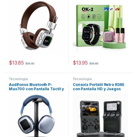
$
13.85
$
13.95
$
18.50
$
18.85
Este producto tiene múltiples variantes. Las opciones se pueden
Este producto tiene múltiples v
Tecnología
Tecnología
Audífonos Bluetooth P-
Consola Portátil Retro R36S
Max700 con Pantalla Táctil y
con Pantalla HD y Juegos
Reproductor MP3
Clásicos