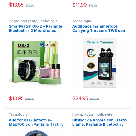
$
13.85
$
11.90
$
18.50
$
16.78
Este producto tiene múltiples variantes. Las opciones se pueden
Hogar Inteligente
,
Tecnología
Tecnología
Smartwatch OK-2 + Parlante
Audífonos Inalámbricos
Bluetooth + 2 Micrófonos
Carrying Treasure TWS con
Inalámbricos
Pantalla AMOLED de 2.8″
$
13.95
$
24.95
$
18.85
$
35.60
Este producto tiene múltiples variantes. Las opciones se pueden
Tecnología
Hogar
,
Hogar Inteligente
,
Tecnología
Audífonos Bluetooth P-
Difusor de Aroma con Efecto
Max700 con Pantalla Táctil y
Llama, Parlante Bluetooth y
Reproductor MP3
Ruido Blanco