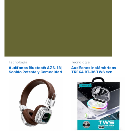
Tecnología
Tecnología
Audífonos Bluetooth AZS-18 |
Audífonos Inalámbricos
Sonido Potente y Comodidad
TREQA BT-36 TWS con
Todo el Día
Pantalla LED y Estuche RGB