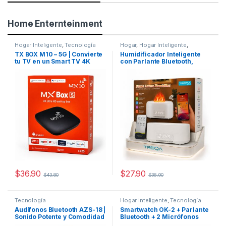
Home Enternteinment
Hogar Inteligente
,
Tecnología
Hogar
,
Hogar Inteligente
,
Tecnología
TX BOX M10 – 5G | Convierte
Humidificador Inteligente
tu TV en un Smart TV 4K
con Parlante Bluetooth,
Ruido Blanco y Efecto Llama
LED
$
36.90
$
27.90
$
43.80
$
38.90
Tecnología
Hogar Inteligente
,
Tecnología
Audífonos Bluetooth AZS-18 |
Smartwatch OK-2 + Parlante
Sonido Potente y Comodidad
Bluetooth + 2 Micrófonos
Todo el Día
Inalámbricos