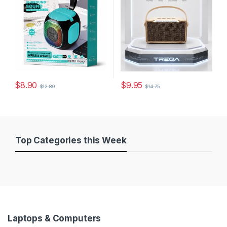
$
8.90
$
9.95
$
12.80
$
14.75
Este producto tiene múltiples variantes. Las opciones se pueden
Este producto tiene múltiples v
Top Categories this Week
Laptops & Computers